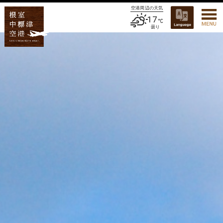
空港周辺の天気
17
曇り