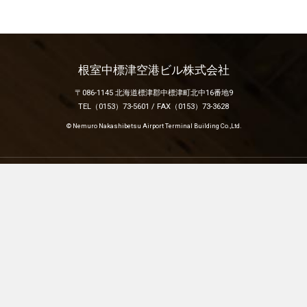
根室中標津空港ビル株式会社
〒086-1145 北海道標津郡中標津町北中16番地9
TEL（0153）73-5601 / FAX（0153）73-3628
© Nemuro Nakashibetsu Airport Terminal Building Co.,Ltd.
トップページ
時刻表
館内施設
よくある質問
アクセス