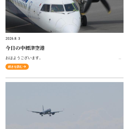
2026.8. 3
今日の中標津空港
おはようございます。 今日の天候は概ね晴れ、予想最高気温は24.4℃、予想最低気温は15.5℃。 Weather Information
続きを読む