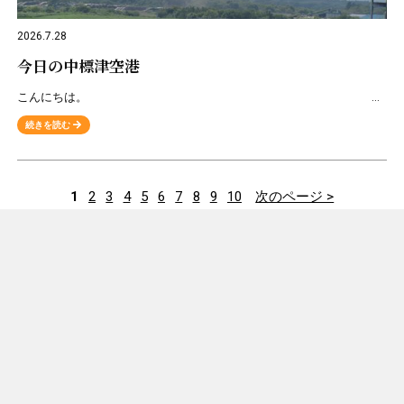
2026.7.28
今日の中標津空港
こんにちは。 今日の天候は曇のち晴れ、予想最高気温は24.8℃、予想最低気温は11.2℃。 Weather Information:
続きを読む
1
2
3
4
5
6
7
8
9
10
次のページ >