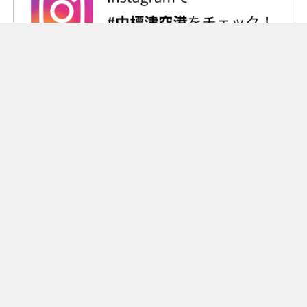
根室中標津空港ビル株式会社
〒086-1145 北海道標津郡中標津町北中16番地9
TEL（0153）73-5601 / FAX（0153）73-3628