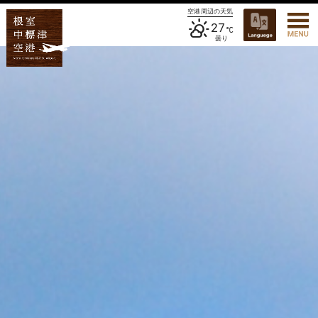
空港周辺の天気
27
曇り