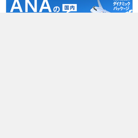
根室中標津空港ビル株式会社
〒086-1145 北海道標津郡中標津町北中16番地9
TEL（0153）73-5601 / FAX（0153）73-3628
© Nemuro Nakashibetsu Airport Terminal Building Co.,Ltd.
トップページ
時刻表