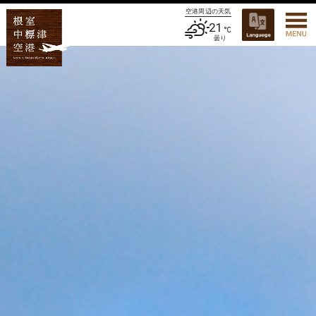
空港周辺の天気
21
曇り