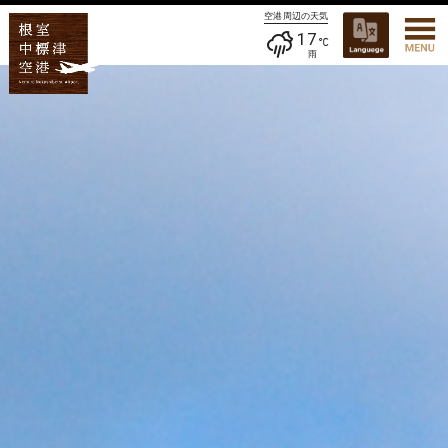
空港周辺の天気
17
雨