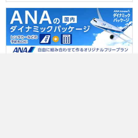
根室中標津空港ビル株式会社
〒086-1145 北海道標津郡中標津町北中16番地9
TEL（0153）73-5601 / FAX（0153）73-3628
© Nemuro Nakashibetsu Airport Terminal Building Co.,Ltd.
トップページ