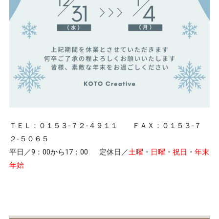
ＴＥＬ：０１５３-７２-４９１１ ＦＡＸ：０１５３-７
２-５０６５
平日／9：00から17：00 定休日／
土曜
・
日曜
・
祝日
・
年末
年始