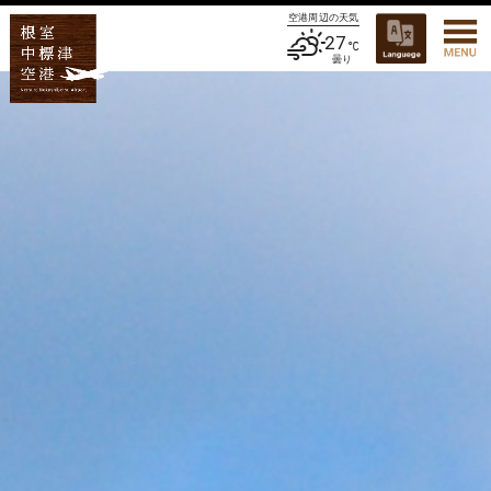
空港周辺の天気
27
曇り