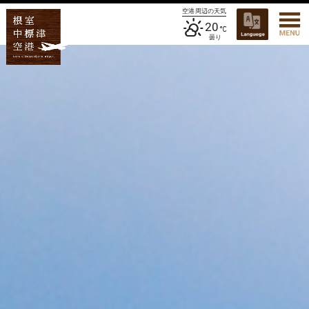
空港周辺の天気
20
曇り