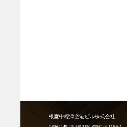
根室中標津空港ビル株式会社
〒086-1145 北海道標津郡中標津町北中16番地9